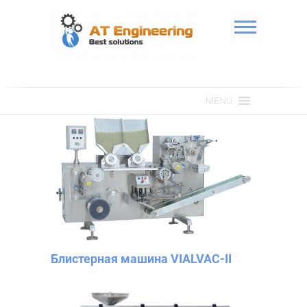
Skip
to
content
АТ Інженерія
MENU
Блистерная машина VIALVAC-II