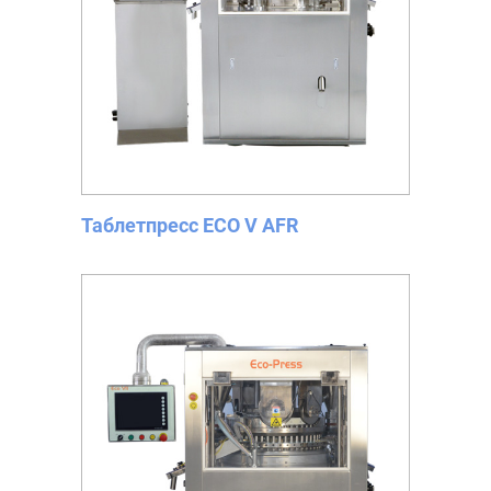
Таблетпресс ECO V AFR