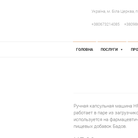
Україна, м. Біла Церква, 
+380673214085
+38098
 Інженерія
робниче обладнання
ГОЛОВНА
ПОСЛУГИ
ПРО
Ручная капсульная машина HF
работает в паре из загрузчи
используется на фармацевтич
пищевых добавок Бадов.