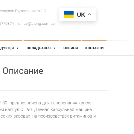
провулок Будівельників 1 Б
UK
6770374
office@ateng.com.ua
ДУКЦІЯ
ОБЛАДНАННЯ
НОВИНИ
КОНТАКТИ
Описание
 30 предназначена для наполениния капсул,
ком капсул CL 90. Данная капсульная машина
еских заводах на производствах витаминов и