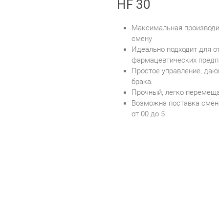
HF 30
Максимальная производите
смену
Идеально подходит для о
фармацевтических предп
Простое управление, да
брака.
Прочный, легко перемещ
Возможна поставка сменн
от 00 до 5