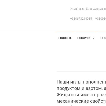
Україна, м. Біла Церква, 
+380673214085
+38098
 Інженерія
робниче обладнання
ГОЛОВНА
ПОСЛУГИ
ПРО
Наши иглы наполнен
продуктом и азотом,
Жидкости имеют разл
механические свойст