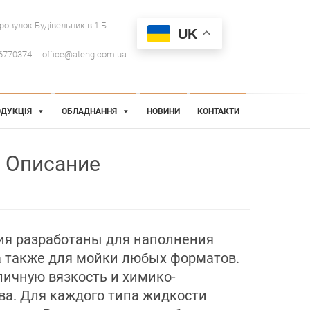
провулок Будівельників 1 Б
UK
6770374
office@ateng.com.ua
ДУКЦІЯ
ОБЛАДНАННЯ
НОВИНИ
КОНТАКТИ
Описание
ия разработаны для наполнения
 а также для мойки любых форматов.
ичную вязкость и химико-
ва. Для каждого типа жидкости