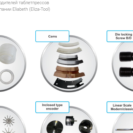
одителей таблетпрессов
ии Eliabeth (Eliza-Tool)