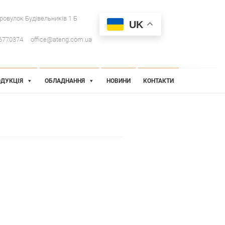
провулок Будівельників 1 Б
UK
6770374
office@ateng.com.ua
ДУКЦІЯ
ОБЛАДНАННЯ
НОВИНИ
КОНТАКТИ