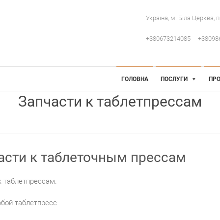
Україна, м. Біла Церква, 
+380673214085
+38098
 Інженерія
робниче обладнання
ГОЛОВНА
ПОСЛУГИ
ПРО
Запчасти к таблетпрессам
асти к таблеточным прессам
к таблетпрессам.
юбой таблетпресс