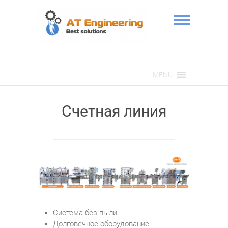
Skip
to
content
АТ Інженерія
MENU
Счетная линия
Система без пыли.
Долговечное оборудование