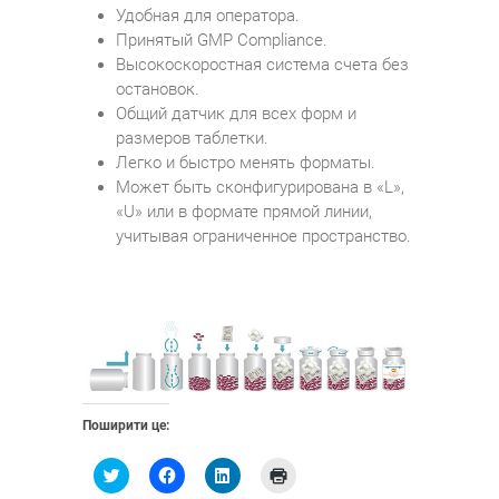
Удобная для оператора.
Принятый GMP Compliance.
Высокоскоростная система счета без
остановок.
Общий датчик для всех форм и
размеров таблетки.
Легко и быстро менять форматы.
Может быть сконфигурирована в «L»,
«U» или в формате прямой линии,
учитывая ограниченное пространство.
Поширити це:
Н
Н
Н
Н
а
а
а
а