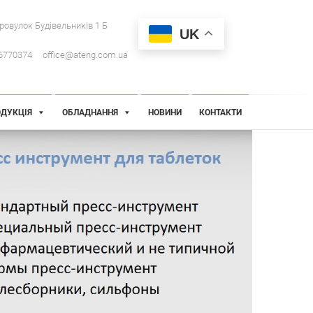
провулок Будівельників 1 Б
UK
6770374
office@ateng.com.ua
ДУКЦІЯ
ОБЛАДНАННЯ
НОВИНИ
КОНТАКТИ