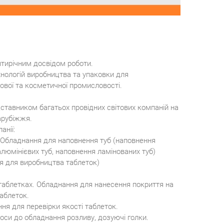
ятирічним досвідом роботи.
нологій виробництва та упаковки для
чової та косметичної промисловості.
дставником багатьох провідних світових компаній на
арубіжжя.
анії:
 Обладнання для наповнення туб (наповнення
алюмінієвих туб, наповнення ламінованих туб)
ня для виробництва таблеток)
 таблетках. Обладнання для нанесення покриття на
таблеток.
ння для перевірки якості таблеток.
соси до обладнання розливу, дозуючі голки.