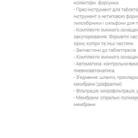
колектори. форсунки.
- Прес-інструмент для таблето
інструмент з нетиповою формою
пилозбірники і сильфони для п
- Комплекти змінного оснащен
закупорювання. Форматні част
зірки, копіри та інші частини.
- Запчастини до таблетпресів
- Комплекти змінного оснащен
- Автоматика: контрольно-вим
пневмоавтоматика.
- З'єднання: шланги, прокладк
мембрани (діафрагми).
- Фільтрація: мікрофільтрація,
- Мембрани: спіральні полімер
мембрани.