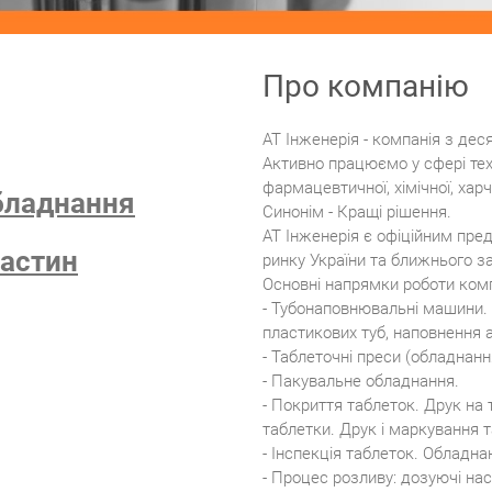
Про компанію
АТ Інженерія - компанія з дес
Активно працюємо у сфері тех
фармацевтичної, хімічної, хар
бладнання
Синонім - Кращі рішення.
АТ Інженерія є офіційним пре
астин
ринку України та ближнього з
Основні напрямки роботи комп
- Тубонаповнювальні машини.
пластикових туб, наповнення 
- Таблеточні преси (обладнан
- Пакувальне обладнання.
- Покриття таблеток. Друк на
таблетки. Друк і маркування 
- Інспекція таблеток. Обладна
- Процес розливу: дозуючі на