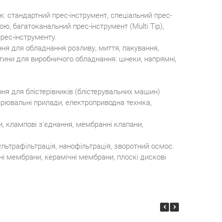
к: стандартний прес-інструмент, спеціальний прес-
, багатоканальний прес-інструмент (Multi Tip),
рес-інструменту.
ня для обладнання розливу, миття, пакування,
ини для виробничого обладнання: шнеки, напрямні,
ня для блістерівників (блістерувальних машин)
ірювальні прилади, електроприводна техніка,
и, клампові з'єднання, мембранні клапани,
 ультрафільтрація, нанофільтрація, зворотний осмос.
ні мембрани, керамічні мембрани, плоскі дискові