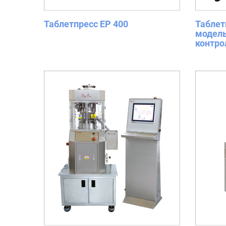
Таблетпресс EP 400
Таблет
модель
контро