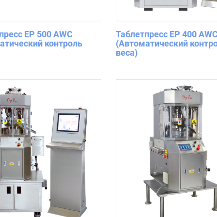
пресс EP 500 AWC
Таблетпресс EP 400 AW
атический контроль
(Автоматический контр
веса)