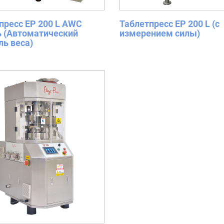
пресс EP 200 L AWC
Таблетпресс EP 200 L (с
 (Автоматический
измерением силы)
ль веса)