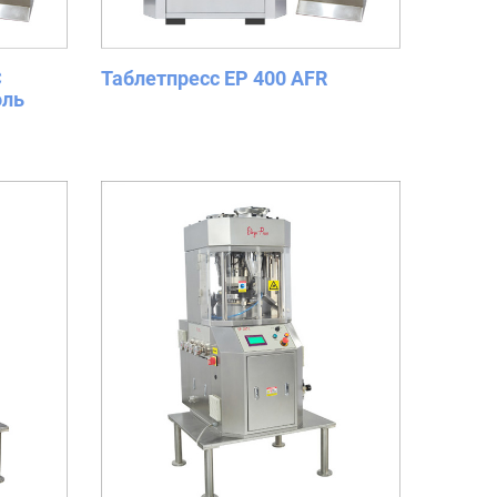
C
Таблетпресс EP 400 AFR
оль