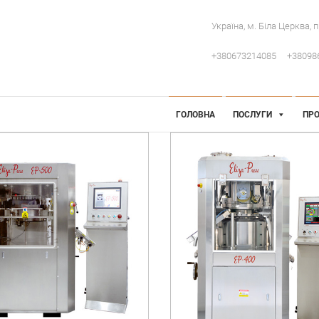
Україна, м. Біла Церква, 
+380673214085
+38098
 Інженерія
робниче обладнання
ГОЛОВНА
ПОСЛУГИ
ПРО