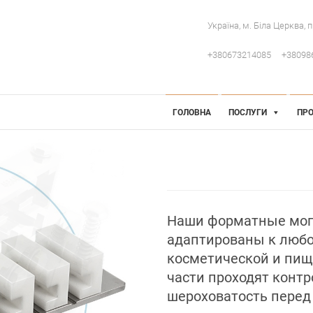
Україна, м. Біла Церква, 
+380673214085
+38098
 Інженерія
робниче обладнання
ГОЛОВНА
ПОСЛУГИ
ПРО
Наши форматные могу
адаптированы к любо
косметической и пи
части проходят контр
шероховатость перед