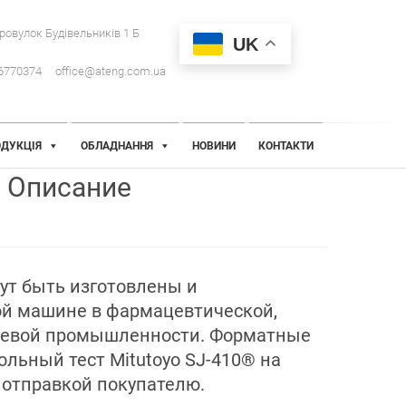
провулок Будівельників 1 Б
UK
6770374
office@ateng.com.ua
ДУКЦІЯ
ОБЛАДНАННЯ
НОВИНИ
КОНТАКТИ
Описание
т быть изготовлены и
й машине в фармацевтической,
щевой промышленности. Форматные
ольный тест Mitutoyo SJ-410® на
 отправкой покупателю.