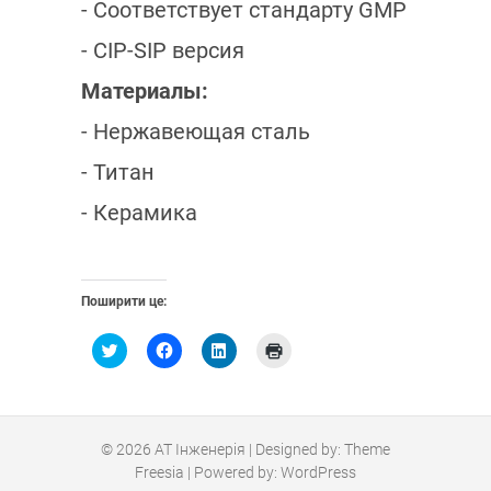
- Соответствует стандарту GMP
- CIP-SIP версия
Материалы:
- Нержавеющая сталь
- Титан
- Керамика
Поширити це:
Н
Н
Н
Н
а
а
а
а
т
т
т
т
и
и
и
и
с
с
с
с
н
н
н
н
і
і
і
і
т
т
т
т
© 2026
АТ Інженерія
| Designed by:
Theme
ь
ь
ь
ь
Freesia
| Powered by:
WordPress
,
щ
,
,
щ
о
щ
щ