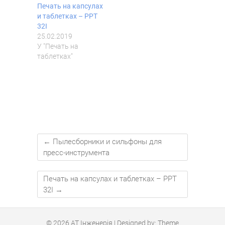
и
и
и
у
Печать на капсулах
р
т
р
к
и
и
и
у
и таблетках – PPT
т
ч
т
в
32I
и
е
и
а
н
р
н
т
25.02.2019
а
е
а
и
У "Печать на
T
з
L
(
w
F
i
В
таблетках"
i
a
n
і
t
c
k
д
t
e
e
к
e
b
d
р
r
o
I
и
(
o
n
в
В
k
(
а
і
(
В
є
д
В
і
т
к
і
д
ь
р
д
к
с
и
к
р
я
в
р
и
у
←
Пылесборники и сильфоны для
а
и
в
н
пресс-инструмента
є
в
а
о
т
а
є
в
ь
є
т
о
с
т
ь
м
Печать на капсулах и таблетках – PPT
я
ь
с
у
у
с
я
в
32I
→
н
я
у
і
о
у
н
к
в
н
о
н
о
о
в
і
м
в
о
)
© 2026
АТ Інженерія
| Designed by:
Theme
у
о
м