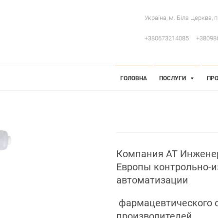
Україна, м. Біла Церква, 
+380673214085
+38098
 Інженерія
робниче обладнання
ГОЛОВНА
ПОСЛУГИ
ПРО
Компания АТ Инженер
Европы контрольно-и
автоматизации
фармацевтического о
производителей.