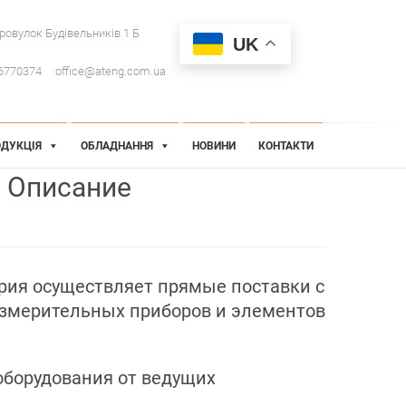
провулок Будівельників 1 Б
UK
6770374
office@ateng.com.ua
ДУКЦІЯ
ОБЛАДНАННЯ
НОВИНИ
КОНТАКТИ
Описание
ия осуществляет прямые поставки с
змерительных приборов и элементов
борудования от ведущих