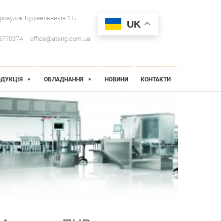
провулок Будівельників 1 Б
UK
6770374
office@ateng.com.ua
ДУКЦІЯ
ОБЛАДНАННЯ
НОВИНИ
КОНТАКТИ