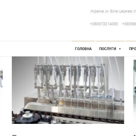
Україна, м. Біла Церква, 
+380673214085
+38098
 Інженерія
робниче обладнання
ГОЛОВНА
ПОСЛУГИ
ПРО