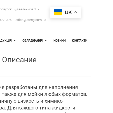
провулок Будівельників 1 Б
UK
6770374
office@ateng.com.ua
ДУКЦІЯ
ОБЛАДНАННЯ
НОВИНИ
КОНТАКТИ
Описание
ия разработаны для наполнения
 а также для мойки любых форматов.
ичную вязкость и химико-
ва. Для каждого типа жидкости