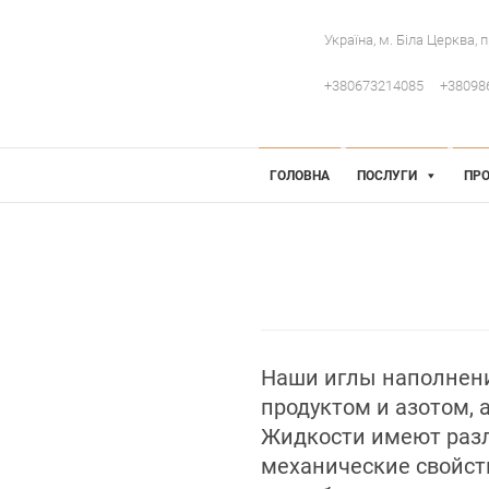
Україна, м. Біла Церква, 
+380673214085
+38098
 Інженерія
робниче обладнання
ГОЛОВНА
ПОСЛУГИ
ПРО
Наши иглы наполнен
продуктом и азотом,
Жидкости имеют разл
механические свойст