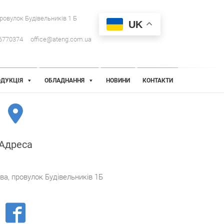
провулок Будівельників 1 Б
UK
6770374
office@ateng.com.ua
ДУКЦІЯ
ОБЛАДНАННЯ
НОВИНИ
КОНТАКТИ
Адреса
ква, провулок Будівельників 1Б