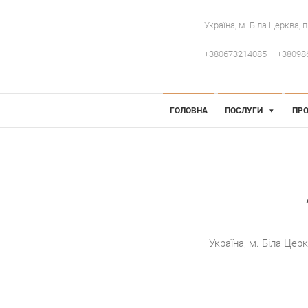
Україна, м. Біла Церква, 
+380673214085
+38098
 Інженерія
робниче обладнання
ГОЛОВНА
ПОСЛУГИ
ПРО
Україна, м. Біла Цер