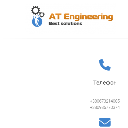
Skip
to
content
АТ
Ви
Телефон
+380673214085
+380986770374