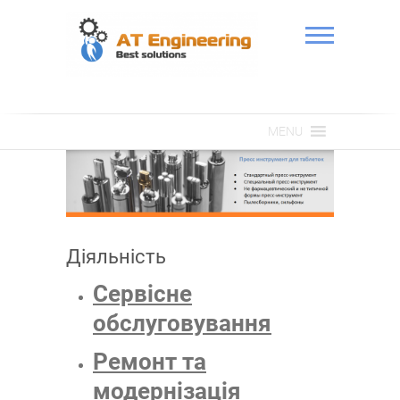
Skip
to
content
АТ Інженерія
MENU
Діяльність
Сервісне
обслуговування
Ремонт та
модернізація