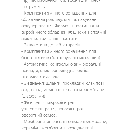
Tip), пилозбірники і сильфони для прес-
інструменту.
- Комплекти змінного оснащення для
обладнання розливу, миття, пакування,
закупорювання. Форматні частини для
виробничого обладнання: шнеки, напрямні,
зірки, копіри та інші частини.
- Запчастини до таблетпресів
- Комплекти змінного оснащення для
блістерівників (блістерувальних машин)
- Автоматика: контрольно-вимірювальні
прилади, електроприводна техніка,
пневмоавтоматика.
- З'єднання: шланги, прокладки, клампові
з'єднання, мембранні клапани, мембрани
(діафрагми).
- Фільтрація: мікрофільтрація,
ультрафільтрація, нанофільтрація,
зворотний осмос.
- Мембрани: спіральні полімерні мембрани,
керамічні мембрани, плоскі дискові