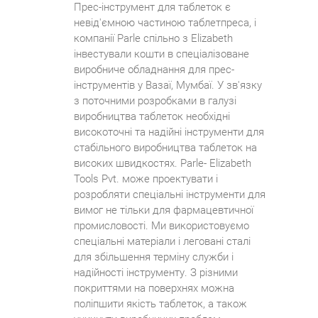
Прес-інструмент для таблеток є
невід'ємною частиною таблетпреса, і
компанії Parle спільно з Elizabeth
інвестували кошти в спеціалізоване
виробниче обладнання для прес-
інструментів у Вазаї, Мумбаї. У зв'язку
з поточними розробками в галузі
виробництва таблеток необхідні
високоточні та надійні інструменти для
стабільного виробництва таблеток на
високих швидкостях. Parle- Elizabeth
Tools Pvt. може проектувати і
розробляти спеціальні інструменти для
вимог не тільки для фармацевтичної
промисловості. Ми використовуємо
спеціальні матеріали і леговані сталі
для збільшення терміну служби і
надійності інструменту. З різними
покриттями на поверхнях можна
поліпшити якість таблеток, а також