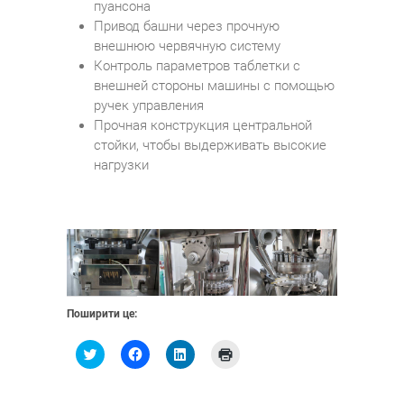
пуансона
Привод башни через прочную
внешнюю червячную систему
Контроль параметров таблетки с
внешней стороны машины с помощью
ручек управления
Прочная конструкция центральной
стойки, чтобы выдерживать высокие
нагрузки
Поширити це:
Н
Н
Н
Н
а
а
а
а
т
т
т
т
и
и
и
и
с
с
с
с