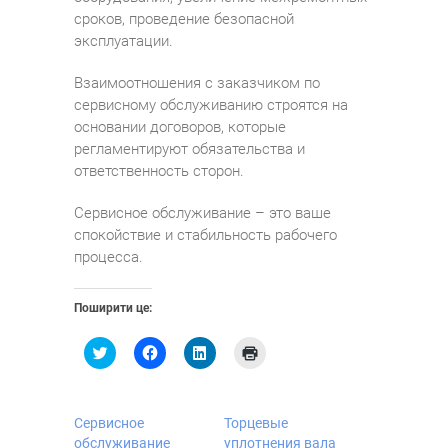
сроков, проведение безопасной
эксплуатации.
Взаимоотношения с заказчиком по
сервисному обслуживанию строятся на
основании договоров, которые
регламентируют обязательства и
ответственность сторон.
Сервисное обслуживание – это ваше
спокойствие и стабильность рабочего
процесса.
Поширити це:
Н
Н
Н
Н
а
а
а
а
т
т
т
т
и
и
и
и
с
с
с
с
н
н
н
н
Сервисное
Торцевые
і
і
і
і
т
т
т
т
обслуживание
уплотнения вала