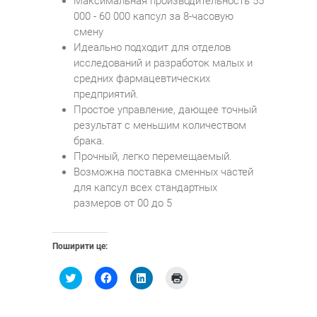
Максимальная производительность 55
000 - 60 000 капсул за 8-часовую
смену
Идеально подходит для отделов
исследований и разработок малых и
средних фармацевтических
предприятий.
Простое управление, дающее точный
результат с меньшим количеством
брака.
Прочный, легко перемещаемый.
Возможна поставка сменных частей
для капсул всех стандартных
размеров от 00 до 5
Поширити це:
Н
Н
Н
Н
а
а
а
а
т
т
т
т
и
и
и
и
с
с
с
с