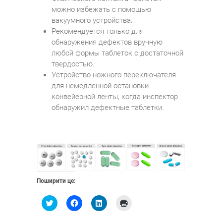
можно избежать с помощью
вакуумного устройства.
Рекомендуется только для
обнаружения дефектов вручную
любой формы таблеток с достаточной
твердостью.
Устройство ножного переключателя
для немедленной остановки
конвейерной ленты, когда инспектор
обнаружил дефектные таблетки.
Поширити це:
Н
Н
Н
Н
а
а
а
а
т
т
т
т
и
и
и
и