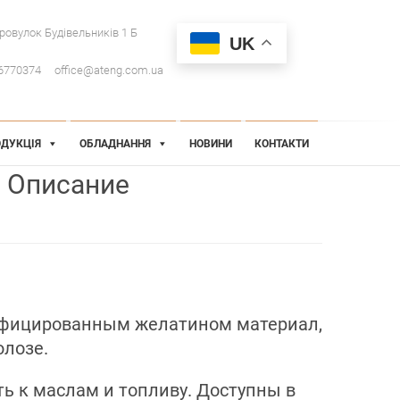
провулок Будівельників 1 Б
UK
6770374
office@ateng.com.ua
ДУКЦІЯ
ОБЛАДНАННЯ
НОВИНИ
КОНТАКТИ
Описание
фицированным желатином материал,
лозе.
ь к маслам и топливу. Доступны в