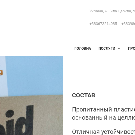
Україна, м. Біла Церква, 
+380673214085
+38098
 Інженерія
робниче обладнання
ГОЛОВНА
ПОСЛУГИ
ПРО
СОСТАВ
Пропитанный пласти
основанный на целлю
Отличная устойчивост