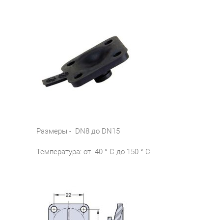
Размеры - DN8 до DN15
Температура: от -40 ° C до 150 ° С