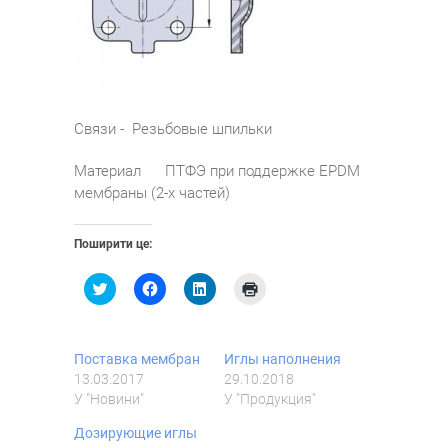
Связи - Резьбовые шпильки
Материал ПТФЭ при поддержке EPDM
мембраны (2-х частей)
Поширити це:
Н
Н
Н
Н
а
а
а
а
т
т
т
т
и
и
и
и
с
с
с
с
н
н
н
н
Поставка мембран
Иглы наполнения
і
і
і
і
т
т
т
т
13.03.2017
29.10.2018
ь
ь
ь
ь
У "Новини"
У "Продукция"
,
щ
,
,
щ
о
щ
щ
о
б
о
о
Дозирующие иглы
б
п
б
б