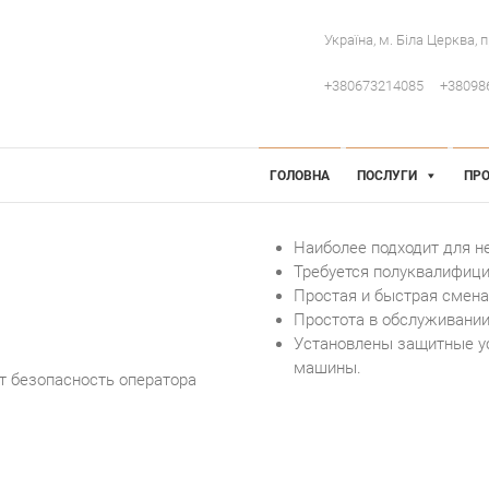
Україна, м. Біла Церква, 
+380673214085
+38098
 Інженерія
робниче обладнання
ГОЛОВНА
ПОСЛУГИ
ПРО
Наиболее подходит для н
Требуется полуквалифиц
Простая и быстрая смен
Простота в обслуживани
Установлены защитные у
машины.
 безопасность оператора