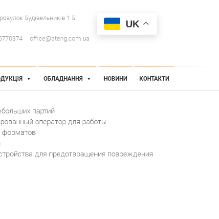
провулок Будівельників 1 Б
UK
6770374
office@ateng.com.ua
ДУКЦІЯ
ОБЛАДНАННЯ
НОВИНИ
КОНТАКТИ
ебольших партий
ированный оператор для работы
а форматов
и
стройства для предотвращения повреждения