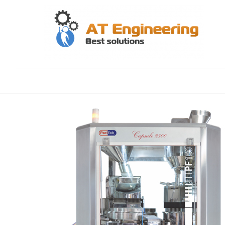
Skip
to
content
АТ
Ви