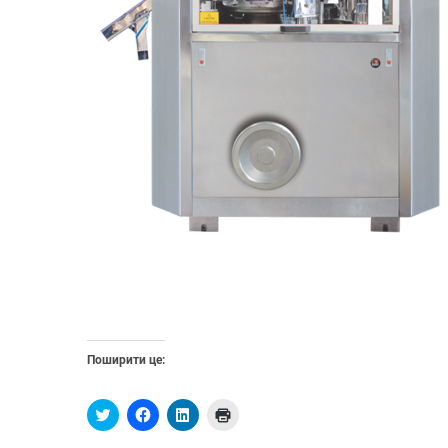
Поширити це:
Н
Н
Н
Н
а
а
а
а
т
т
т
т