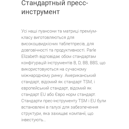
Стандартный пресс-
инструмент
Усі наші пуансони та матриці преміум-
класу виготовляються для
високошвидкісних таблетпресів, для
довговічності та продуктивності. Parle
Elizabeth відповідає обом стандартам
конфігурацій інструментів B, D, BB, BBS, що
використовуються на сучасному
міжнародному ринку. Американський
стандарт, відомий як стандарт TSM, і
європейський стандарт, відомий як
стандарт EU або Євро норм стандарт.
Стандарти прес-інструменту TSM і EU були
встановлені в галузі для забезпечення
структури, яка захищає компанії, що
інвестують…