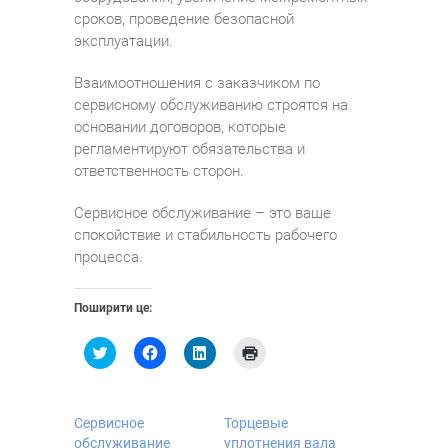
сроков, проведение безопасной
эксплуатации.
Взаимоотношения с заказчиком по
сервисному обслуживанию строятся на
основании договоров, которые
регламентируют обязательства и
ответственность сторон.
Сервисное обслуживание – это ваше
спокойствие и стабильность рабочего
процесса.
Поширити це:
Н
Н
Н
Н
а
а
а
а
т
т
т
т
и
и
и
и
с
с
с
с
н
н
н
н
Сервисное
Торцевые
і
і
і
і
т
т
т
т
обслуживание
уплотнения вала