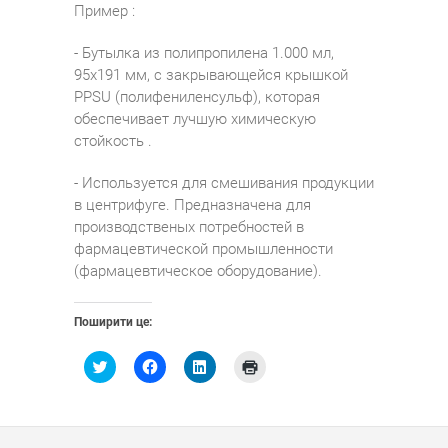
Пример :
- Бутылка из полипропилена 1.000 мл,
95x191 мм, с закрывающейся крышкой
PPSU (полифениленсульф), которая
обеспечивает лучшую химическую
стойкость .
- Используется для смешивания продукции
в центрифуге. Предназначена для
производственых потребностей в
фармацевтической промышленности
(фармацевтическое оборудование).
Поширити це:
Н
Н
Н
Н
а
а
а
а
т
т
т
т
и
и
и
и
с
с
с
с
н
н
н
н
і
і
і
і